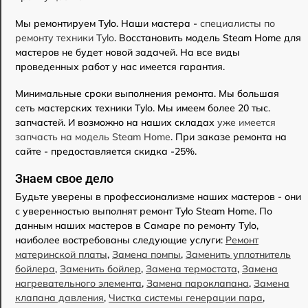
Мы ремонтируем Tylo. Наши мастера -
специалисты по
ремонту техники Tylo
. Восстановить модель Steam Home для
мастеров не будет новой задачей. На все виды
проведенных работ у нас имеется гарантия.
Минимальные сроки выполнения ремонта. Мы большая
сеть мастерских техники Tylo. Мы имеем более 20 тыс.
запчастей. И возможно на наших складах
уже имеется
запчасть на модель Steam Home
. При заказе ремонта на
сайте - предоставляется скидка -25%.
Знаем свое дело
Будьте уверены в профессионализме наших мастеров - они
с уверенностью выполнят ремонт Tylo Steam Home. По
данным наших мастеров в Самаре по ремонту Tylo,
наиболее востребованы следующие услуги:
Ремонт
материнской платы
,
Замена помпы
,
Заменить уплотнитель
бойлера
,
Заменить бойлер
,
Замена термостата
,
Замена
нагревательного элемента
,
Замена пароклапана
,
Замена
клапана давления
,
Чистка системы генерации пара
,