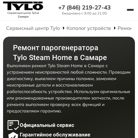
+7 (846) 219-27-43
Сервисный центр Tylo
в
Ежедневно с 9:00 до 21:00
Самаре
Сервисный центр Tylo
Каталог устройств
Ремонт 
Ремонт парогенератора
Tylo Steam Home в Самаре
Выполняем ремонт Tylo Steam Home в Самаре с
устранением неисправностей любой сложности. Проводим
диагностику, выявляем причины поломки, заменяем
неисправные детали и восстанавливаем
работоспособность устройства. Используем оригинальные
или рекомендованные производителем запчасти, после
ремонта выполняем проверку всех функций и
предоставляем гарантию.
Официальный сервис
Гарантийное обслуживание